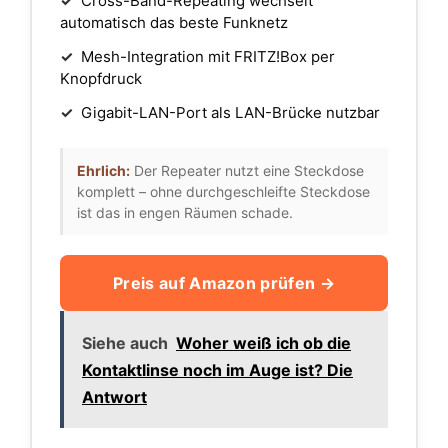
✓
Cross-Band-Repeating wechselt
automatisch das beste Funknetz
✓
Mesh-Integration mit FRITZ!Box per
Knopfdruck
✓
Gigabit-LAN-Port als LAN-Brücke nutzbar
Ehrlich:
Der Repeater nutzt eine Steckdose
komplett – ohne durchgeschleifte Steckdose
ist das in engen Räumen schade.
Preis auf Amazon prüfen →
Siehe auch
Woher weiß ich ob die
Kontaktlinse noch im Auge ist? Die
Antwort