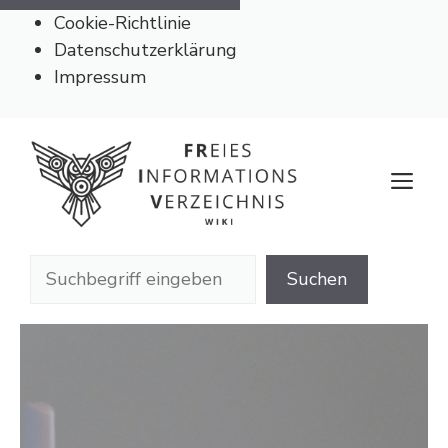
Cookie-Richtlinie
Datenschutzerklärung
Impressum
Zum
Inhalt
M
springen
Suchen
Suchen