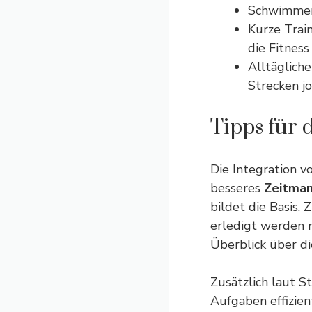
Schwimmen:
Kurze Train
die Fitness
Alltäglich
Strecken j
Tipps für 
Die Integration v
besseres
Zeitma
bildet die Basis. 
erledigt werden m
Überblick über d
Zusätzlich laut S
Aufgaben effizien