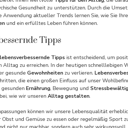
bietet Ihnen wertvolle
Tipps für den Alltag
, die darau
ychische Gesundheit zu unterstützen. Durch die Umse
 Anwendung aktueller Trends lernen Sie, wie Sie Ihr
en
und ein erfülltes Leben führen können.
bessernde Tipps
lebensverbessernde Tipps
ist entscheidend, um posit
Alltag zu erreichen. In der heutigen schnelllebigen Wel
ber gesunde
Gewohnheiten
zu verlieren.
Lebensverbe
chritten, die einen großen Einfluss auf unser Wohlbefi
 gesunden
Ernährung
, Bewegung und
Stressbewälti
bei, wie wir unseren
Alltag gestalten
.
npassungen können wir unsere Lebensqualität erheblic
r Obst und
Gemüse
zu essen oder regelmäßig Sport zu
d nicht nur machbar, sondern auch sehr wirkungsvoll.