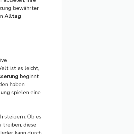
f abzielen, Ihre
tzung bewährter
en
Alltag
ive
t ist es leicht,
sserung
beginnt
nden haben
gung
spielen eine
h steigern. Ob es
 treiben, diese
 Jeder kann durch