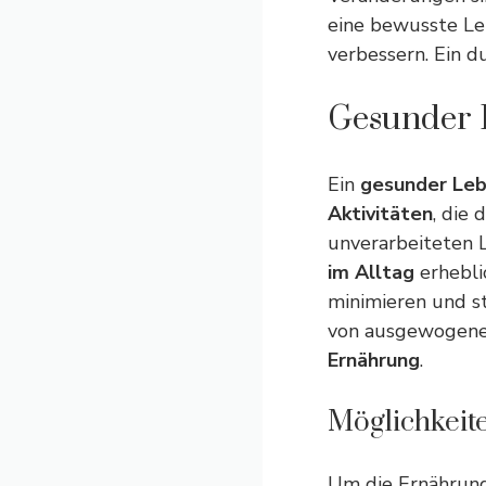
eine bewusste Le
verbessern. Ein d
Gesunder 
Ein
gesunder Leb
Aktivitäten
, die
unverarbeiteten 
im Alltag
erheblic
minimieren und s
von ausgewogenen
Ernährung
.
Möglichkeit
Um die Ernährung