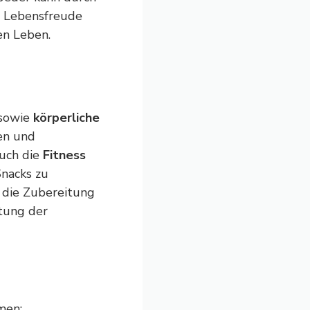
 Lebensfreude
en Leben.
sowie
körperliche
hen und
auch die
Fitness
Snacks zu
 die Zubereitung
ltung der
men: