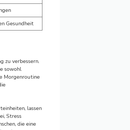
ungen
en Gesundheit
g zu verbessern.
ie sowohl
rte Morgenroutine
die
einheiten, lassen
i, Stress
schen, die eine