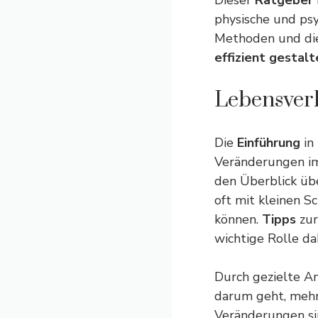
Dieser
Ratgeber
physische und ps
Methoden und die
effizient gestalt
Lebensver
Die
Einführung
in
Veränderungen im 
den Überblick ü
oft mit kleinen S
können.
Tipps
zur
wichtige Rolle da
Durch gezielte A
darum geht, meh
Veränderungen sin