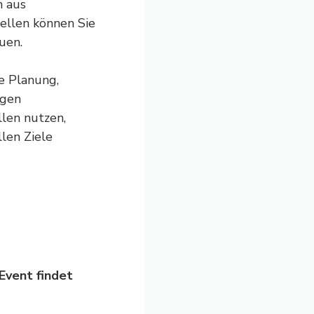
n aus
uellen können Sie
uen.
e Planung,
ngen
llen nutzen,
llen Ziele
Event findet