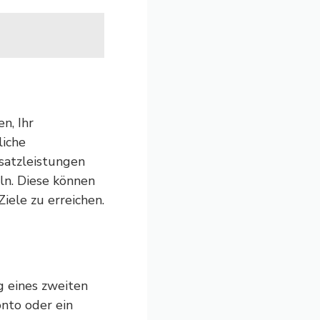
n, Ihr
liche
satzleistungen
ln. Diese können
iele zu erreichen.
g eines zweiten
onto oder ein