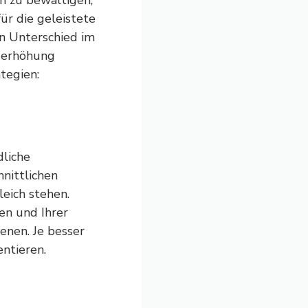
n zu bewältigen,
für die geleistete
n Unterschied im
tserhöhung
tegien:
dliche
nittlichen
leich stehen.
nen und Ihrer
enen. Je besser
entieren.