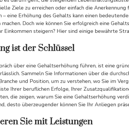
b es darum geht, die steigenden Lebenshaltungskoste
zielle Ziele zu erreichen oder einfach die Anerkennung 
en – eine Erhöhung des Gehalts kann einen bedeutende
n machen. Doch wie können Sie erfolgreich eine Gehal
hr
Einkommen steigern
? Hier sind einige bewährte Stra
ng ist der Schlüssel
präch über eine Gehaltserhöhung führen, ist eine grün
lässlich. Sammeln Sie Informationen über die durchsch
 Branche und Position, um zu verstehen, wo Sie im Verg
ste Ihrer beruflichen Erfolge, Ihrer Zusatzqualifikatio
ten, die zeigen, warum Sie eine Gehaltserhöhung verdi
ind, desto überzeugender können Sie Ihr Anliegen präs
ren Sie mit Leistungen