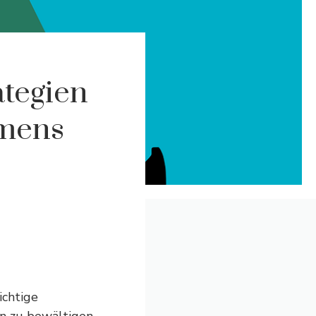
tegien
mmens
ichtige