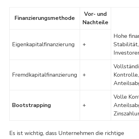
Vor- und
Finanzierungsmethode
Nachteile
Hohe fina
Eigenkapitalfinanzierung
+
Stabilität,
Investore
Vollständ
Fremdkapitalfinanzierung
+
Kontrolle,
Anteilsa
Volle Kont
Bootstrapping
+
Anteilsab
Zinszahlu
Es ist wichtig, dass Unternehmen die richtige