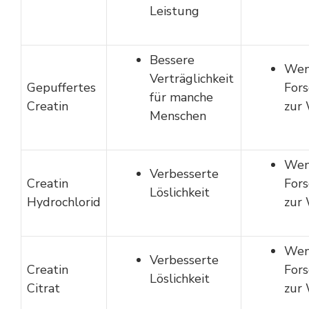
Leistung
Bessere
Wen
Verträglichkeit
Gepuffertes
For
für manche
Creatin
zur 
Menschen
Wen
Verbesserte
Creatin
For
Löslichkeit
Hydrochlorid
zur 
Wen
Verbesserte
Creatin
For
Löslichkeit
Citrat
zur 