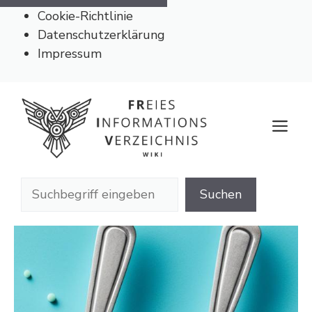
Cookie-Richtlinie
Datenschutzerklärung
Impressum
Zum
Inhalt
M
springen
Suchen
Suchen