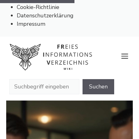
Cookie-Richtlinie
Datenschutzerklärung
Impressum
Zum
Inhalt
M
springen
Suchen
Suchen