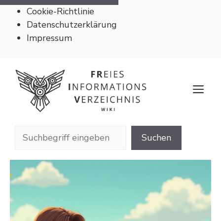
Cookie-Richtlinie
Datenschutzerklärung
Impressum
Zum
Inhalt
M
springen
Suchen
Suchen