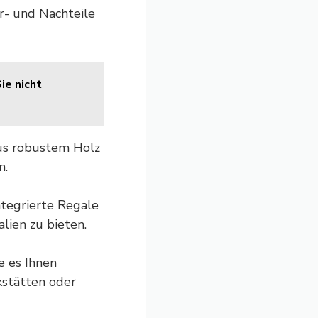
r- und Nachteile
ie nicht
us robustem Holz
n.
tegrierte Regale
ien zu bieten.
e es Ihnen
rkstätten oder