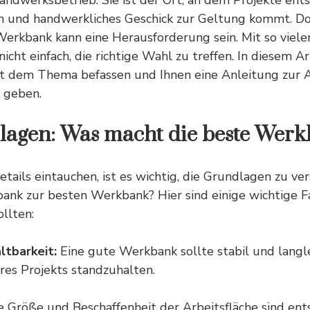
andwerksbetrieb. Sie ist der Ort, an dem Projekte ent
 und handwerkliches Geschick zur Geltung kommt. Do
erkbank kann eine Herausforderung sein. Mit so viele
icht einfach, die richtige Wahl zu treffen. In diesem A
it dem Thema befassen und Ihnen eine
Anleitung
zur 
 geben.
lagen: Was macht die beste Werk
Details eintauchen, ist es wichtig, die Grundlagen zu v
nk zur besten Werkbank? Hier sind einige wichtige Fa
ollten:
ltbarkeit:
Eine gute Werkbank sollte stabil und langl
res Projekts standzuhalten.
 Größe und Beschaffenheit der Arbeitsfläche sind ent