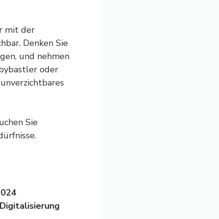
r mit der
chbar. Denken Sie
tigen, und nehmen
bbybastler oder
 unverzichtbares
uchen Sie
ürfnisse.
2024
Digitalisierung