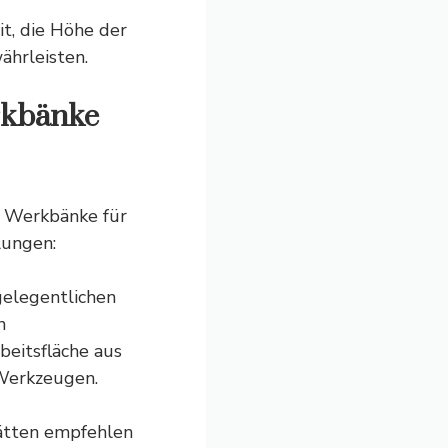
t, die Höhe der
ährleisten.
rkbänke
en Werkbänke für
lungen:
elegentlichen
n
beitsfläche aus
Werkzeugen.
tätten empfehlen