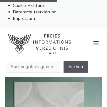
Cookie-Richtlinie
Datenschutzerklärung
Impressum
Zum
Inhalt
M
springen
Suchen
Suchen