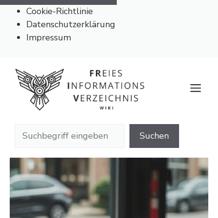
Cookie-Richtlinie
Datenschutzerklärung
Impressum
Zum
Inhalt
M
springen
Suchen
Suchen