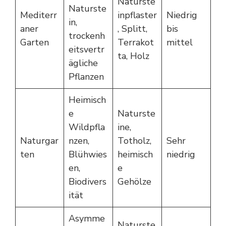
Naturste
Naturste
Mediterr
inpflaster
Niedrig
in,
aner
, Splitt,
bis
trockenh
Garten
Terrakot
mittel
eitsvertr
ta, Holz
ägliche
Pflanzen
Heimisch
e
Naturste
Wildpfla
ine,
Naturgar
nzen,
Totholz,
Sehr
ten
Blühwies
heimisch
niedrig
en,
e
Biodivers
Gehölze
ität
Asymme
Naturste