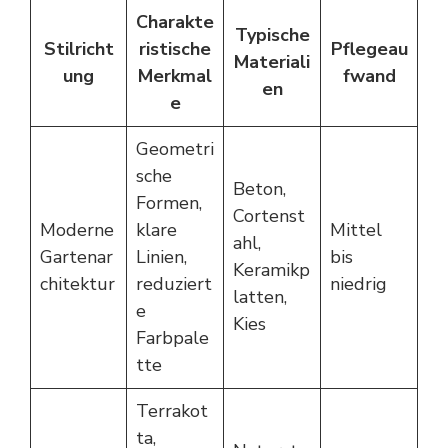
Charakte
Typische
Stilricht
ristische
Pflegeau
Materiali
ung
Merkmal
fwand
en
e
Geometri
sche
Beton,
Formen,
Cortenst
Moderne
klare
Mittel
ahl,
Gartenar
Linien,
bis
Keramikp
chitektur
reduziert
niedrig
latten,
e
Kies
Farbpale
tte
Terrakot
ta,