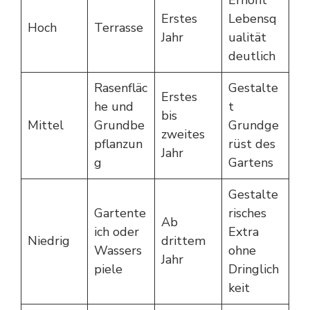
Erhöht
Erstes
Lebensq
Hoch
Terrasse
Jahr
ualität
deutlich
Rasenfläc
Gestalte
Erstes
he und
t
bis
Mittel
Grundbe
Grundge
zweites
pflanzun
rüst des
Jahr
g
Gartens
Gestalte
Gartente
risches
Ab
ich oder
Extra
Niedrig
drittem
Wassers
ohne
Jahr
piele
Dringlich
keit