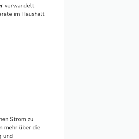
er
verwandelt
eräte im Haushalt
chen Strom zu
n mehr über die
ng und