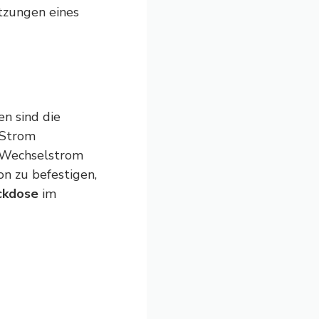
tzungen eines
n sind die
 Strom
 Wechselstrom
n zu befestigen,
ckdose
im