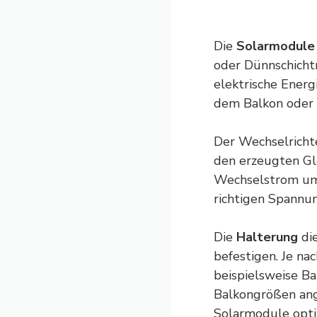
Die
Solarmodule
oder Dünnschich
elektrische
Energ
dem Balkon oder 
Der Wechselrichte
den erzeugten Gl
Wechselstrom um.
richtigen Spannu
Die
Halterung
die
befestigen. Je na
beispielsweise Ba
Balkongrößen ange
Solarmodule opt