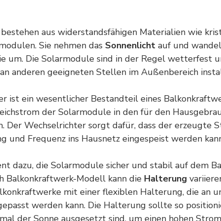
bestehen aus widerstandsfähigen Materialien wie krist
tmodulen. Sie nehmen das
Sonnenlicht
auf und wandeln
ie
um. Die Solarmodule sind in der Regel wetterfest 
an anderen geeigneten Stellen im Außenbereich instal
r ist ein wesentlicher Bestandteil eines Balkonkraftw
eichstrom der Solarmodule in den für den Hausgebra
 Der Wechselrichter sorgt dafür, dass der erzeugte S
ng und Frequenz ins Hausnetz eingespeist werden kann
nt dazu, die Solarmodule sicher und stabil auf dem B
ch Balkonkraftwerk-Modell kann die
Halterung
variiere
lkonkraftwerke mit einer flexiblen Halterung, die an u
passt werden kann. Die Halterung sollte so positionie
imal der
Sonne
ausgesetzt sind, um einen hohen Strom