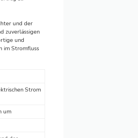
chter und der
nd zuverlässigen
ertige und
 im Stromfluss
ektrischen Strom
om um