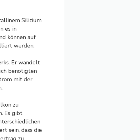
allinem Silizium
 es in
und können auf
liert werden.
erks. Er wandelt
uch benötigten
trom mit der
.
alkon zu
n. Es gibt
nterschiedlichen
rt sein, dass die
ertrag zu