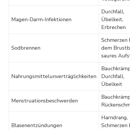
Durchfall,
Magen-Darm-Infektionen
Übelkeit,
Erbrechen
Schmerzen h
Sodbrennen
dem Brustbe
saures Auf
Bauchkrämp
Nahrungsmittelunverträglichkeiten
Durchfall,
Übelkeit
Bauchkrämp
Menstruationsbeschwerden
Rückenschm
Harndrang,
Blasenentzündungen
Schmerzen 