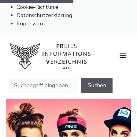
Cookie-Richtlinie
Datenschutzerklärung
Impressum
Zum
Inhalt
M
springen
Suchen
Suchen