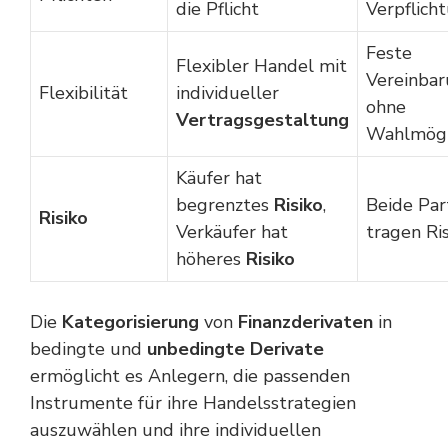
die Pflicht
Verpflich
Feste
Flexibler Handel mit
Vereinba
Flexibilität
individueller
ohne
Vertragsgestaltung
Wahlmögl
Käufer hat
begrenztes
Risiko
,
Beide Par
Risiko
Verkäufer hat
tragen Ri
höheres
Risiko
Die
Kategorisierung
von
Finanzderivaten
in
bedingte und
unbedingte Derivate
ermöglicht es Anlegern, die passenden
Instrumente für ihre Handelsstrategien
auszuwählen und ihre individuellen