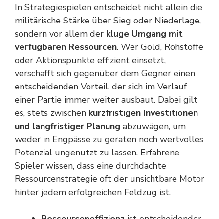
In Strategiespielen entscheidet nicht allein die
militärische Stärke über Sieg oder Niederlage,
sondern vor allem der
kluge Umgang mit
verfügbaren Ressourcen
. Wer Gold, Rohstoffe
oder Aktionspunkte effizient einsetzt,
verschafft sich gegenüber dem Gegner einen
entscheidenden Vorteil, der sich im Verlauf
einer Partie immer weiter ausbaut. Dabei gilt
es, stets zwischen
kurzfristigen Investitionen
und langfristiger Planung
abzuwägen, um
weder in Engpässe zu geraten noch wertvolles
Potenzial ungenutzt zu lassen. Erfahrene
Spieler wissen, dass eine durchdachte
Ressourcenstrategie oft der unsichtbare Motor
hinter jedem erfolgreichen Feldzug ist.
Ressourceneffizienz
ist entscheidender