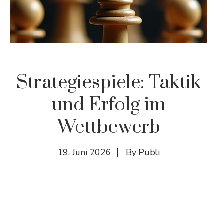
Strategiespiele: Taktik
und Erfolg im
Wettbewerb
19. Juni 2026
By
Publi