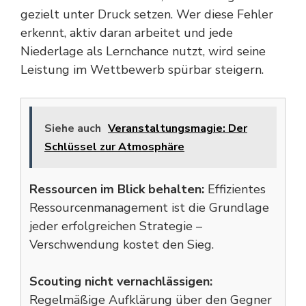
gezielt unter Druck setzen. Wer diese Fehler
erkennt, aktiv daran arbeitet und jede
Niederlage als Lernchance nutzt, wird seine
Leistung im Wettbewerb spürbar steigern.
Siehe auch
Veranstaltungsmagie: Der
Schlüssel zur Atmosphäre
Ressourcen im Blick behalten:
Effizientes
Ressourcenmanagement ist die Grundlage
jeder erfolgreichen Strategie –
Verschwendung kostet den Sieg.
Scouting nicht vernachlässigen:
Regelmäßige Aufklärung über den Gegner