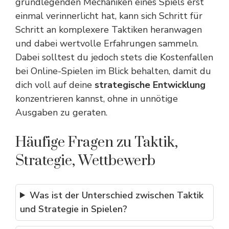
grundlegenden Mechaniken eines Spiels erst
einmal verinnerlicht hat, kann sich Schritt für
Schritt an komplexere Taktiken heranwagen
und dabei wertvolle Erfahrungen sammeln.
Dabei solltest du jedoch stets die
Kostenfallen
bei Online-Spielen
im Blick behalten, damit du
dich voll auf deine
strategische Entwicklung
konzentrieren kannst, ohne in unnötige
Ausgaben zu geraten.
Häufige Fragen zu Taktik,
Strategie, Wettbewerb
Was ist der Unterschied zwischen Taktik
und Strategie in Spielen?