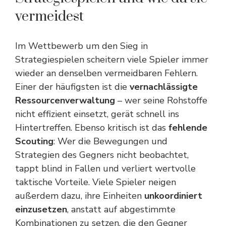
vermeidest
Im Wettbewerb um den Sieg in
Strategiespielen scheitern viele Spieler immer
wieder an denselben vermeidbaren Fehlern.
Einer der häufigsten ist die
vernachlässigte
Ressourcenverwaltung
– wer seine Rohstoffe
nicht effizient einsetzt, gerät schnell ins
Hintertreffen. Ebenso kritisch ist das
fehlende
Scouting
: Wer die Bewegungen und
Strategien des Gegners nicht beobachtet,
tappt blind in Fallen und verliert wertvolle
taktische Vorteile. Viele Spieler neigen
außerdem dazu, ihre Einheiten
unkoordiniert
einzusetzen
, anstatt auf abgestimmte
Kombinationen zu setzen, die den Gegner