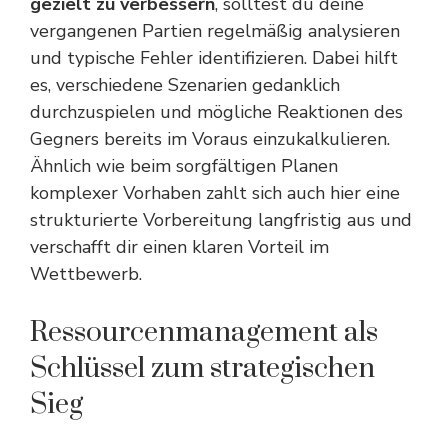
gezielt zu verbessern
, solltest du deine
vergangenen Partien regelmäßig analysieren
und typische Fehler identifizieren. Dabei hilft
es, verschiedene Szenarien gedanklich
durchzuspielen und mögliche Reaktionen des
Gegners bereits im Voraus einzukalkulieren.
Ähnlich wie beim
sorgfältigen Planen
komplexer Vorhaben
zahlt sich auch hier eine
strukturierte Vorbereitung langfristig aus und
verschafft dir einen klaren Vorteil im
Wettbewerb.
Ressourcenmanagement als
Schlüssel zum strategischen
Sieg