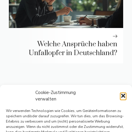
Welche Ansprüche haben
Unfallopfer in Deutschland?
Cookie-Zustimmung
verwalten
Wir verwenden Technologien wie Cookies, um Geräteinformationen zu
speichern und/oder darauf zuzugreifen. Wir tun dies, um das Browsing-
Erlebnis zu verbessern und um (nicht) personalisierte Werbung
IMPRESSUM
anzuzeigen. Wenn du nicht zustimmst oder die Zustimmung widerrufst,