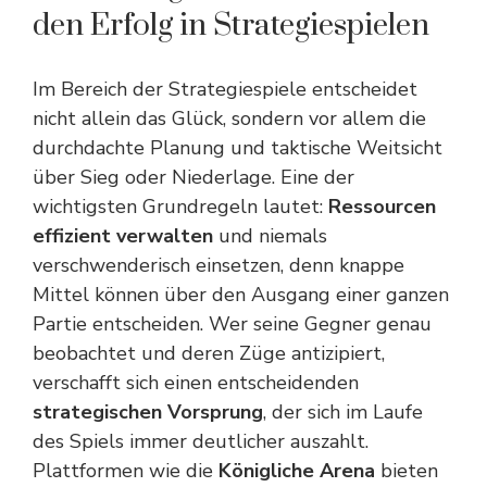
den Erfolg in Strategiespielen
Im Bereich der Strategiespiele entscheidet
nicht allein das Glück, sondern vor allem die
durchdachte Planung und taktische Weitsicht
über Sieg oder Niederlage. Eine der
wichtigsten Grundregeln lautet:
Ressourcen
effizient verwalten
und niemals
verschwenderisch einsetzen, denn knappe
Mittel können über den Ausgang einer ganzen
Partie entscheiden. Wer seine Gegner genau
beobachtet und deren Züge antizipiert,
verschafft sich einen entscheidenden
strategischen Vorsprung
, der sich im Laufe
des Spiels immer deutlicher auszahlt.
Plattformen wie die
Königliche Arena
bieten