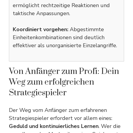
ermöglicht rechtzeitige Reaktionen und
taktische Anpassungen.
Koordiniert vorgehen:
Abgestimmte
Einheitenkombinationen sind deutlich
effektiver als unorganisierte Einzelangriffe.
Von Anfänger zum Profi: Dein
Weg zum erfolgreichen
Strategiespieler
Der Weg vom Anfänger zum erfahrenen
Strategiespieler erfordert vor allem eines:
Geduld und kontinuierliches Lernen
. Wer die