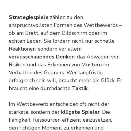
Strategiespiele
zählen zu den
anspruchsvollsten Formen des Wettbewerbs –
ob am Brett, auf dem Bildschirm oder im
echten Leben. Sie fordern nicht nur schnelle
Reaktionen, sondern vor allem
vorausschauendes Denken
, das Abwägen von
Risiken und das Erkennen von Mustern im
Verhalten des Gegners. Wer langfristig
erfolgreich sein will, braucht mehr als Glück: Er
braucht eine durchdachte
Taktik
.
Im Wettbewerb entscheidet oft nicht der
stärkste, sondern der
klügste Spieler
. Die
Fähigkeit, Ressourcen effizient einzusetzen,
den richtigen Moment zu erkennen und