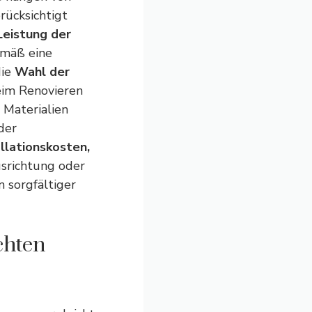
rücksichtigt
eistung der
emäß eine
die
Wahl der
eim Renovieren
 Materialien
der
allationskosten,
srichtung oder
 sorgfältiger
chten