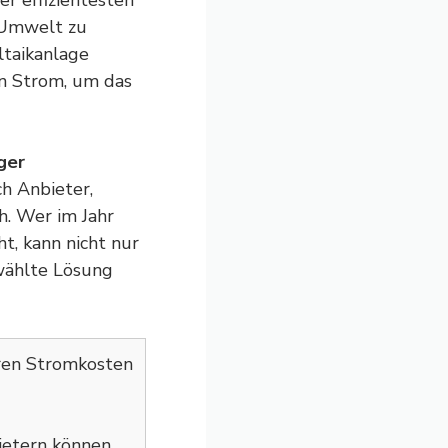
der effizientesten
e Umwelt zu
ltaikanlage
n Strom, um das
ger
ch Anbieter,
. Wer im Jahr
t, kann nicht nur
ewählte Lösung
en Stromkosten
ietern können