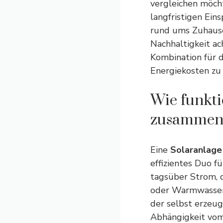
vergleichen möcht
langfristigen Ein
rund ums Zuhaus
Nachhaltigkeit ach
Kombination für d
Energiekosten zu 
Wie funkt
zusammen
Eine
Solaranlage
effizientes Duo f
tagsüber Strom,
oder Warmwasser
der selbst erzeug
Abhängigkeit vom