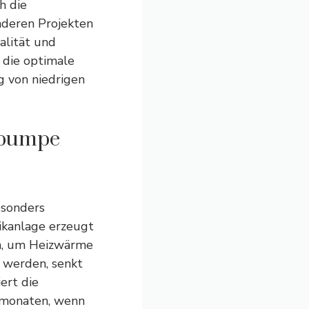
h die
anderen Projekten
alität und
, die optimale
g von niedrigen
epumpe
esonders
aikanlage erzeugt
n, um Heizwärme
 werden, senkt
ert die
smonaten, wenn