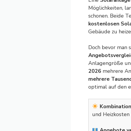
Eine
Solaranlage
Möglichkeiten, la
schonen. Beide Te
kostenlosen Sol
Gebäude zu heize
Doch bevor man si
Angebotsverglei
Anlagengröße und
2026
mehrere Ang
mehrere Tausend
optimal auf den e
Kombination
und Heizkosten g
Angebote ver