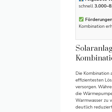
schnell
3.000–8
Förderungen
Kombination erh
Solaranla
Kombinati
Die Kombination 
effizientesten Lö
versorgen. Währe
die Wärmepumpe g
Warmwasser zu ve
deutlich reduzier