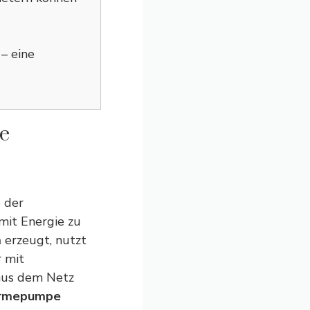
– eine
e
e der
mit Energie zu
m
erzeugt, nutzt
 mit
 aus dem Netz
ärmepumpe