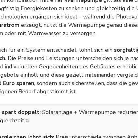
in Kombination mit einer
Wärmepumpe
gilt als eine 
ngfristig Energiekosten zu senken und gleichzeitig di
chnologien ergänzen sich ideal – während die Photovo
arstrom
erzeugt, nutzt die Wärmepumpe genau diese
n oder mit Warmwasser zu versorgen.
ch für ein System entscheidet, lohnt sich ein
sorgfälti
ch
. Die Preise und Leistungen unterscheiden sich je na
 individuellen Gegebenheiten des Gebäudes erheblich
ebote einholt und diese gezielt miteinander vergleich
 Euro sparen
, sondern auch sicherstellen, dass die g
igenen Bedarf abgestimmt ist.
 spart doppelt:
Solaranlage + Wärmepumpe reduzier
leichzeitig.
gleichen lohnt sich:
Preisunterschiede zwischen Anb