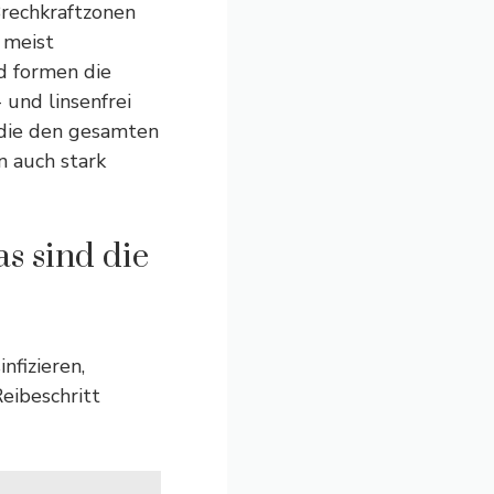
Brechkraftzonen
 meist
d formen die
und linsenfrei
 die den gesamten
n auch stark
s sind die
nfizieren,
eibeschritt