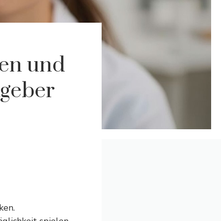
len und
tgeber
ken.