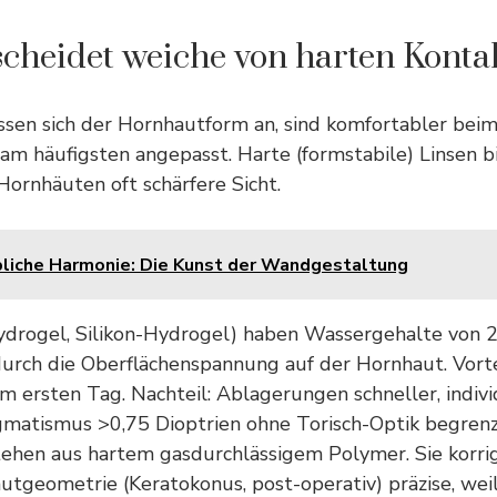
cheidet weiche von harten Konta
sen sich der Hornhautform an, sind komfortabler beim
m häufigsten angepasst. Harte (formstabile) Linsen b
ornhäuten oft schärfere Sicht.
bliche Harmonie: Die Kunst der Wandgestaltung
ydrogel, Silikon-Hydrogel) haben Wassergehalte von 2
 durch die Oberflächenspannung auf der Hornhaut. Vorte
 ersten Tag. Nachteil: Ablagerungen schneller, indivi
gmatismus >0,75 Dioptrien ohne Torisch-Optik begrenz
tehen aus hartem gasdurchlässigem Polymer. Sie korri
utgeometrie (Keratokonus, post-operativ) präzise, wei