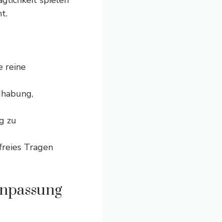
glichkeit spielen
t.
e reine
dhabung,
g zu
freies Tragen
nanpassung