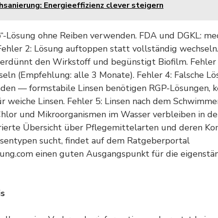
hsanierung: Energieeffizienz clever steigern
b“-Lösung ohne Reiben verwenden. FDA und DGKL: mec
 Fehler 2: Lösung auftoppen statt vollständig wechseln.
verdünnt den Wirkstoff und begünstigt Biofilm. Fehler 
ln (Empfehlung: alle 3 Monate). Fehler 4: Falsche Lö
den — formstabile Linsen benötigen RGP-Lösungen, k
r weiche Linsen. Fehler 5: Linsen nach dem Schwimme
Chlor und Mikroorganismen im Wasser verbleiben in der
ierte Übersicht über Pflegemittelarten und deren Kom
nsentypen sucht, findet auf dem Ratgeberportal
sung.com einen guten Ausgangspunkt für die eigenstä
is