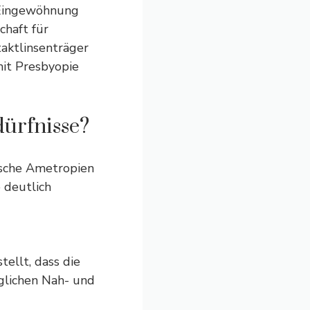
 Eingewöhnung
chaft für
aktlinsenträger
mit Presbyopie
dürfnisse?
ische Ametropien
 deutlich
tellt, dass die
öglichen Nah- und