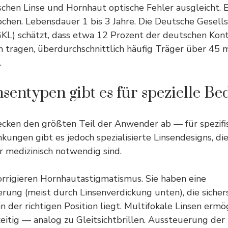
chen Linse und Hornhaut optische Fehler ausgleicht.
chen. Lebensdauer 1 bis 3 Jahre. Die Deutsche Gesells
GKL) schätzt, dass etwa 12 Prozent der deutschen Kont
n tragen, überdurchschnittlich häufig Träger über 45 
.
sentypen gibt es für spezielle Be
ecken den größten Teil der Anwender ab — für spezif
ungen gibt es jedoch spezialisierte Linsendesigns, die
 medizinisch notwendig sind.
orrigieren Hornhautastigmatismus. Sie haben eine
erung (meist durch Linsenverdickung unten), die sichers
n der richtigen Position liegt. Multifokale Linsen erm
eitig — analog zu Gleitsichtbrillen. Aussteuerung der