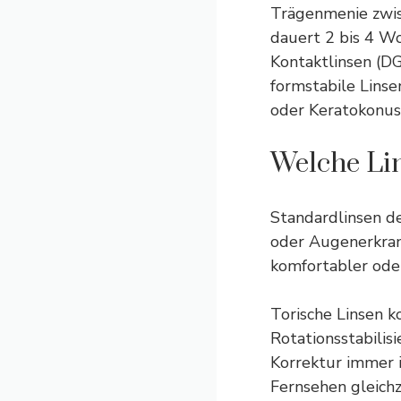
Trägenmenie zwis
dauert 2 bis 4 Wo
Kontaktlinsen (D
formstabile Linse
oder Keratokonus
Welche Lin
Standardlinsen d
oder Augenerkrank
komfortabler oder
Torische Linsen k
Rotationsstabilisi
Korrektur immer i
Fernsehen gleichz