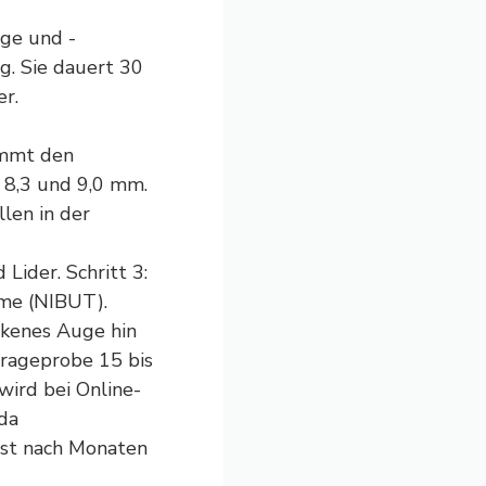
ge und -
g. Sie dauert 30
r.
immt den
 8,3 und 9,0 mm.
len in der
ider. Schritt 3:
ime (NIBUT).
ckenes Auge hin
Trageprobe 15 bis
ird bei Online-
 da
rst nach Monaten