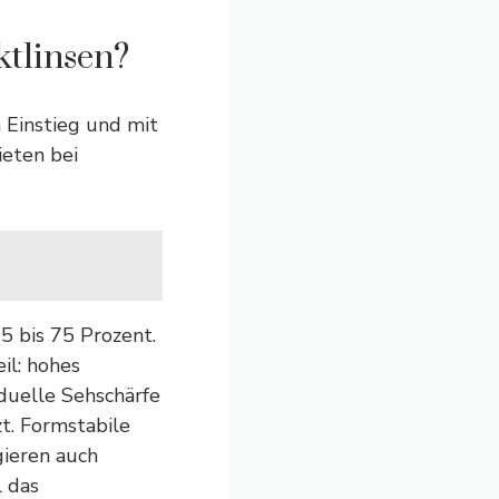
ktlinsen?
 Einstieg und mit
ieten bei
5 bis 75 Prozent.
il: hohes
duelle Sehschärfe
t. Formstabile
gieren auch
l das