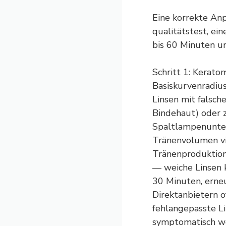
Eine korrekte A
qualitätstest, ei
bis 60 Minuten u
Schritt 1: Kera
Basiskurvenradius
Linsen mit falsch
Bindehaut) oder zu
Spaltlampenunter
Tränenvolumen vi
Tränenproduktion
— weiche Linsen k
30 Minuten, erne
Direktanbietern o
fehlangepasste L
symptomatisch w