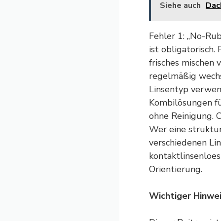
Siehe auch
Dac
Fehler 1: „No-Ru
ist obligatorisch.
frisches mischen 
regelmäßig wechse
Linsentyp verwen
Kombilösungen fü
ohne Reinigung. 
Wer eine struktur
verschiedenen Li
kontaktlinsenloe
Orientierung.
Wichtiger Hinwe