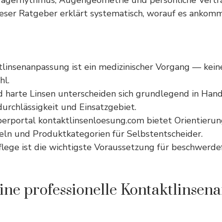
Tragerhythmus, Augengeometrie und persönliche Verträ
Dieser Ratgeber erklärt systematisch, worauf es ankomm
tlinsenanpassung ist ein medizinischer Vorgang — kein
hl.
 harte Linsen unterscheiden sich grundlegend in Han
urchlässigkeit und Einsatzgebiet.
erportal kontaktlinsenloesung.com bietet Orientierun
eln und Produktkategorien für Selbstentscheider.
flege ist die wichtigste Voraussetzung für beschwerde
eine professionelle Kontaktlinse