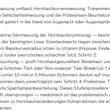
npassung umfasst Hornhautkurvenmessung, Tränenmen
ne Sehschärfenmessung und die Probelinsen-Beurteilun
nd gehört in die Hand von Augenarzt oder Augenoptike
tometrie (Vermessung der Hornhautkrümmung) — best
 der benötigten Linse. Standardwerte liegen zwischen
em Basiskurvenradius sitzen zu stramm (Hypoxie, Eindel
 locker (verrutschen, schlechter Sitz). Schritt 2:
suchung — prüft Hornhautgesundheit, Bindehaut und L
a Schirmer-Test oder Non-invasiver Tear-Break-Up-T
 unter 10 mm in 5 Minuten (Schirmer) deutet auf tro
önnen dann unverträglich sein. Schritt 4: Probelinse, 
ute Spaltlampenbeurteilung. Dieses Stufenprocedere w
ft übersprungen — medizinisch ist das problematisch,
insen zu Hornhautveränderungen führen können, die e
erden.