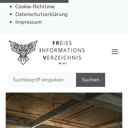
Cookie-Richtlinie
Datenschutzerklärung
Impressum
Zum
Inhalt
M
springen
Suchen
Suchen